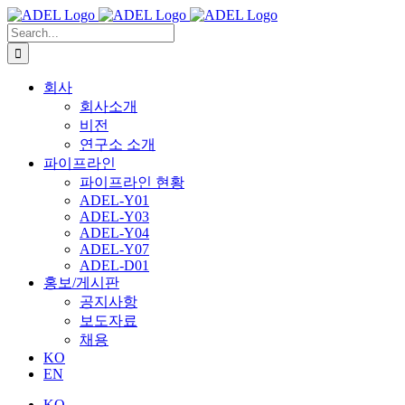
Skip
to
Search
content
for:
회사
회사소개
비전
연구소 소개
파이프라인
파이프라인 현황
ADEL-Y01
ADEL-Y03
ADEL-Y04
ADEL-Y07
ADEL-D01
홍보/게시판
공지사항
보도자료
채용
KO
EN
KO