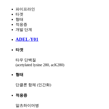
파이프라인
타겟
형태
적응증
개발 단계
ADEL-Y01
타겟
타우 단백질
(acetylated lysine 280, acK280)
형태
단클론 항체 (인간화)
적응증
알츠하이머병