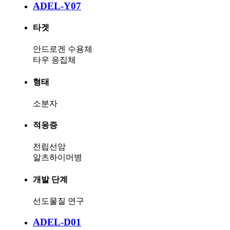
ADEL-Y07
타겟
안드로겐 수용체
타우 응집체
형태
소분자
적응증
전립선암
알츠하이머병
개발 단계
선도물질 연구
ADEL-D01