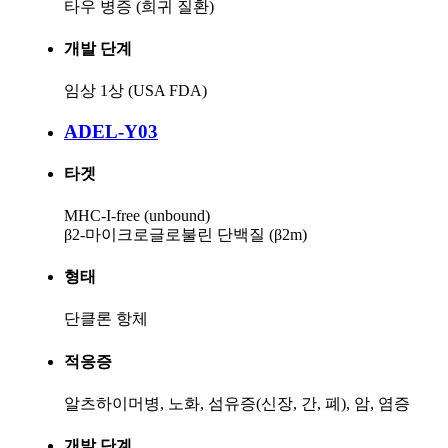
타우 병증 (희귀 질환)
개발 단계
임상 1상 (USA FDA)
ADEL-Y03
타겟
MHC-I-free (unbound)
β2-마이크로글로불린 단백질 (β2m)
형태
단클론 항체
적응증
알츠하이머병, 노화, 섬유증(신장, 간, 폐), 암, 염증
개발 단계