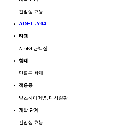
전임상 효능
ADEL-Y04
타겟
ApoE4 단백질
형태
단클론 항체
적응증
알츠하이머병, 대사질환
개발 단계
전임상 효능