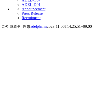
ADEL-Y07
ADEL-D01
Announcement
Press Release
Recruitment
파이프라인 현황
adelpharm
2023-11-06T14:25:51+09:00